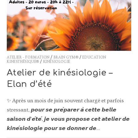
ATELIER - FORMATION
/
BRAIN GYM®
/
EDUCATION
KINESTHÉSIQUE®
/
KINÉSIOLOGIE
Atelier de kinésiologie –
Elan d’été
✨ Après un mois de juin souvent chargé et parfois
stressant, 𝙥𝙤𝙪𝙧 𝙨𝙚 𝙥𝙧𝙚́𝙥𝙖𝙧𝙚𝙧 𝙖̀ 𝙘𝙚𝙩𝙩𝙚 𝙗𝙚𝙡𝙡𝙚
𝙨𝙖𝙞𝙨𝙤𝙣 𝙙'𝙚́𝙩𝙚́, 𝙟𝙚 𝙫𝙤𝙪𝙨 𝙥𝙧𝙤𝙥𝙤𝙨𝙚 𝙘𝙚𝙩 𝙖𝙩𝙚𝙡𝙞𝙚𝙧 𝙙𝙚
𝙠𝙞𝙣𝙚́𝙨𝙞𝙤𝙡𝙤𝙜𝙞𝙚 𝙥𝙤𝙪𝙧 𝙨𝙚 𝙙𝙤𝙣𝙣𝙚𝙧 𝙙𝙚…