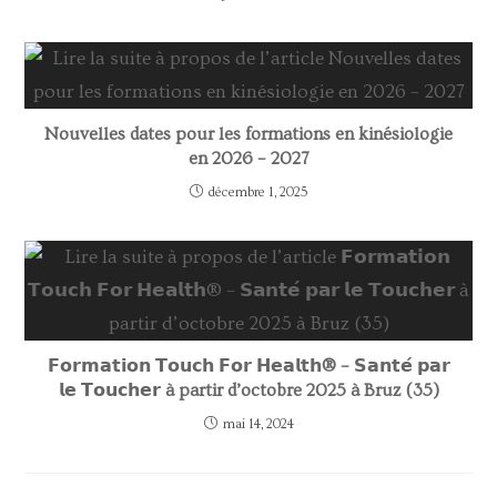
Nouvelles dates pour les formations en kinésiologie
en 2026 – 2027
décembre 1, 2025
𝗙𝗼𝗿𝗺𝗮𝘁𝗶𝗼𝗻 𝗧𝗼𝘂𝗰𝗵 𝗙𝗼𝗿 𝗛𝗲𝗮𝗹𝘁𝗵® – 𝗦𝗮𝗻𝘁𝗲́ 𝗽𝗮𝗿
𝗹𝗲 𝗧𝗼𝘂𝗰𝗵𝗲𝗿 à partir d’octobre 2025 à Bruz (35)
mai 14, 2024