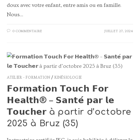
doux avec votre enfant, entre amis ou en famille.
Nous…
0 COMMENTAIRE
JUILLET 27, 2024
ATELIER - FORMATION
/
KINÉSIOLOGIE
𝗙𝗼𝗿𝗺𝗮𝘁𝗶𝗼𝗻 𝗧𝗼𝘂𝗰𝗵 𝗙𝗼𝗿
𝗛𝗲𝗮𝗹𝘁𝗵® – 𝗦𝗮𝗻𝘁𝗲́ 𝗽𝗮𝗿 𝗹𝗲
𝗧𝗼𝘂𝗰𝗵𝗲𝗿 à partir d’octobre
2025 à Bruz (35)