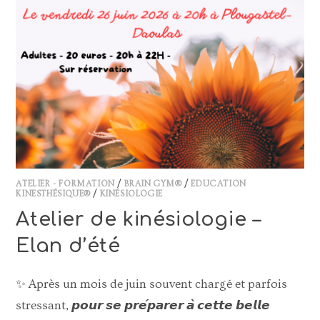
ATELIER - FORMATION
/
BRAIN GYM®
/
EDUCATION
KINESTHÉSIQUE®
/
KINÉSIOLOGIE
Atelier de kinésiologie –
Elan d’été
✨ Après un mois de juin souvent chargé et parfois
stressant, 𝙥𝙤𝙪𝙧 𝙨𝙚 𝙥𝙧𝙚́𝙥𝙖𝙧𝙚𝙧 𝙖̀ 𝙘𝙚𝙩𝙩𝙚 𝙗𝙚𝙡𝙡𝙚