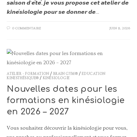
𝙨𝙖𝙞𝙨𝙤𝙣 𝙙'𝙚́𝙩𝙚́, 𝙟𝙚 𝙫𝙤𝙪𝙨 𝙥𝙧𝙤𝙥𝙤𝙨𝙚 𝙘𝙚𝙩 𝙖𝙩𝙚𝙡𝙞𝙚𝙧 𝙙𝙚
𝙠𝙞𝙣𝙚́𝙨𝙞𝙤𝙡𝙤𝙜𝙞𝙚 𝙥𝙤𝙪𝙧 𝙨𝙚 𝙙𝙤𝙣𝙣𝙚𝙧 𝙙𝙚…
0 COMMENTAIRE
JUIN 11, 2026
ATELIER - FORMATION
/
BRAIN GYM®
/
EDUCATION
KINESTHÉSIQUE®
/
KINÉSIOLOGIE
Nouvelles dates pour les
formations en kinésiologie
en 2026 – 2027
Vous souhaitez découvrir la kinésiologie pour vous,