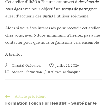
Cet atelier d’1h30 à 2heures est ouvert à
des duos de
tous âges
avec pour objectif un
temps de partage
et
aussi d’acquérir des
outils
à utiliser soi-même.
Alors si vous êtes intéressés pour recevoir cet atelier
chez vous, avec 3 duos minimum, n’hésitez pas à me
contacter pour que nous organisions cela ensemble .
A bientôt
Chantal Quéouron
juillet 27, 2024
Atelier - formation
/
Réflexes archaïques
Article précédent
𝗙𝗼𝗿𝗺𝗮𝘁𝗶𝗼𝗻 𝗧𝗼𝘂𝗰𝗵 𝗙𝗼𝗿 𝗛𝗲𝗮𝗹𝘁𝗵® – 𝗦𝗮𝗻𝘁𝗲́ 𝗽𝗮𝗿 𝗹𝗲