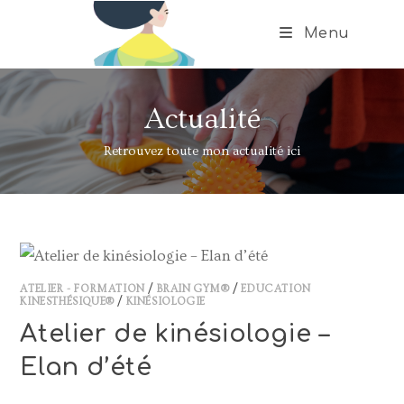
Menu
Actualité
Retrouvez toute mon actualité ici
ATELIER - FORMATION
/
BRAIN GYM®
/
EDUCATION
KINESTHÉSIQUE®
/
KINÉSIOLOGIE
Atelier de kinésiologie –
Elan d’été