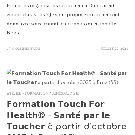
Et si nous organisions un atelier en Duo parent -
enfant chez vous ? Je vous propose un atelier tout
doux avec votre enfant, entre amis ou en famille.
Nous…
0 COMMENTAIRE
JUILLET 27, 2024
ATELIER - FORMATION
/
KINÉSIOLOGIE
𝗙𝗼𝗿𝗺𝗮𝘁𝗶𝗼𝗻 𝗧𝗼𝘂𝗰𝗵 𝗙𝗼𝗿
𝗛𝗲𝗮𝗹𝘁𝗵® – 𝗦𝗮𝗻𝘁𝗲́ 𝗽𝗮𝗿 𝗹𝗲
𝗧𝗼𝘂𝗰𝗵𝗲𝗿 à partir d’octobre