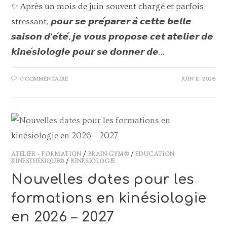
✨ Après un mois de juin souvent chargé et parfois
stressant, 𝙥𝙤𝙪𝙧 𝙨𝙚 𝙥𝙧𝙚́𝙥𝙖𝙧𝙚𝙧 𝙖̀ 𝙘𝙚𝙩𝙩𝙚 𝙗𝙚𝙡𝙡𝙚
𝙨𝙖𝙞𝙨𝙤𝙣 𝙙'𝙚́𝙩𝙚́, 𝙟𝙚 𝙫𝙤𝙪𝙨 𝙥𝙧𝙤𝙥𝙤𝙨𝙚 𝙘𝙚𝙩 𝙖𝙩𝙚𝙡𝙞𝙚𝙧 𝙙𝙚
𝙠𝙞𝙣𝙚́𝙨𝙞𝙤𝙡𝙤𝙜𝙞𝙚 𝙥𝙤𝙪𝙧 𝙨𝙚 𝙙𝙤𝙣𝙣𝙚𝙧 𝙙𝙚…
0 COMMENTAIRE
JUIN 11, 2026
ATELIER - FORMATION
/
BRAIN GYM®
/
EDUCATION
KINESTHÉSIQUE®
/
KINÉSIOLOGIE
Nouvelles dates pour les
formations en kinésiologie
en 2026 – 2027